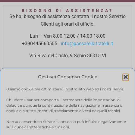
BISOGNO DI ASSISTENZA?
Se hai bisogno di assistenza contatta il nostro Servizio
Clienti agli orari di ufficio.
Lun – Ven 8.00 12.00 / 14.00 18.00
+390445660505
|
info@passarellafratelli.it
Via Riva del Cristo, 9 Schio 36015 VI
PAGAMENTI SICURI
Gestisci Consenso Cookie
I tuoi pagamenti online sono protetti e accettiamo il
pagamento alla consegna.
Usiamo cookie per ottimizzare il nostro sito web ed i nostri servizi.
RIMBORSI E RESI
Politica di reso
Chiudere il banner comporta il permanere delle impostazioni di
default e dunque la continuazione della navigazione in assenza di
SPEDIZIONE
cookie o altri strumenti di tracciamento diversi da quelli tecnici.
Ci affidiamo a BRT, il costo di spedizione varia in base
Non acconsentire o ritirare il consenso può influire negativamente
alla quantità di acquisto. Visualizza il tuo carrello.
su alcune caratteristiche e funzioni.