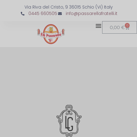
Via Riva del Cristo, 9 36015 Schio (Vi) Italy
0445 660505
info@passarellafratelli.it
0
0,00
€