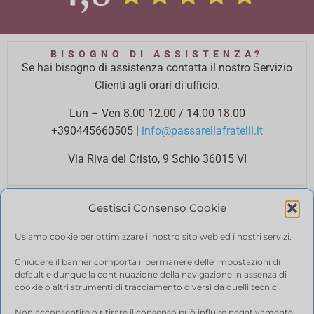
BISOGNO DI ASSISTENZA?
Se hai bisogno di assistenza contatta il nostro Servizio
Clienti agli orari di ufficio.
Lun – Ven 8.00 12.00 / 14.00 18.00
+390445660505
|
info@passarellafratelli.it
Via Riva del Cristo, 9 Schio 36015 VI
PAGAMENTI SICURI
Gestisci Consenso Cookie
I tuoi pagamenti online sono protetti e accettiamo il
pagamento alla consegna.
Usiamo cookie per ottimizzare il nostro sito web ed i nostri servizi.
RIMBORSI E RESI
Politica di reso
Chiudere il banner comporta il permanere delle impostazioni di
default e dunque la continuazione della navigazione in assenza di
SPEDIZIONE
cookie o altri strumenti di tracciamento diversi da quelli tecnici.
Ci affidiamo a BRT, il costo di spedizione varia in base
Non acconsentire o ritirare il consenso può influire negativamente