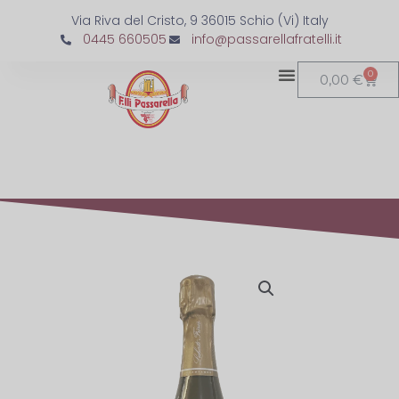
Via Riva del Cristo, 9 36015 Schio (Vi) Italy
0445 660505
info@passarellafratelli.it
0
0,00
€