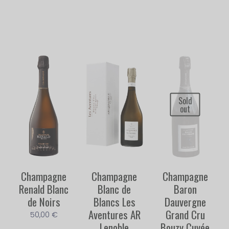
Sold
out
Champagne
Champagne
Champagne
Renald Blanc
Blanc de
Baron
de Noirs
Blancs Les
Dauvergne
Aventures AR
Grand Cru
50,00
€
Lenoble
Bouzy​ Cuvée