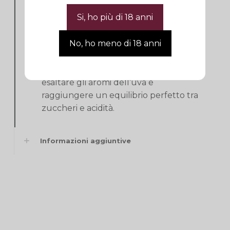
conversione all’agricoltura biodinamica
ha permesso di esaltare la naturalità
del terroir e di ottenere uve di altissima
qualità. In cantina, si prediligono
fermentazioni spontanee, l’utilizzo di
botti di rovere e il bâtonnage per
esaltare gli aromi dell’uva e
raggiungere un equilibrio perfetto tra
zuccheri e acidità.
Informazioni aggiuntive