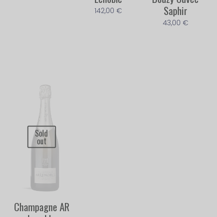
Saphir
142,00
€
43,00
€
Sold
out
Champagne AR