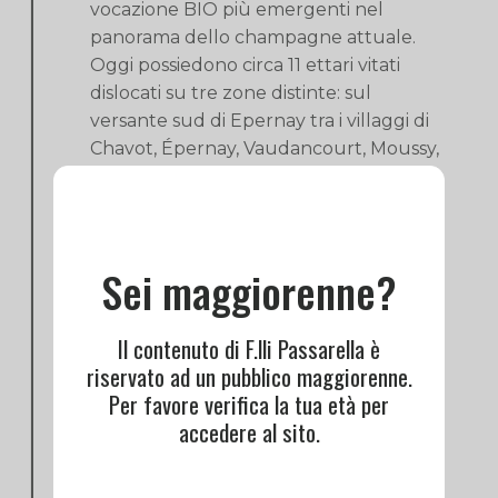
vocazione BIO più emergenti nel
panorama dello champagne attuale.
Oggi possiedono circa 11 ettari vitati
dislocati su tre zone distinte: sul
versante sud di Epernay tra i villaggi di
Chavot, Épernay, Vaudancourt, Moussy,
Mancy and Morangis vengono coltivati
gli uvaggi base (Pinot Nero, Pinot
Meunier e Chardonnay), nella Côte del
Blancs presso Vertus e Voipreux con lo
Sei maggiorenne?
Chardonnay 1er Cru ed infine nella
Vallèe de la Marne a Le Breuil e
Il contenuto di F.lli Passarella è
Boursault, vitati interamente a Pinot
riservato ad un pubblico maggiorenne.
Meunier. Gli Champagne Laherte-
Per favore verifica la tua età per
Frères richiedono sforzi e molta
accedere al sito.
pazienza, ma sono sempre alla ricerca
dell’equilibrio nel pieno rispetto della
natura e della tradizione. La