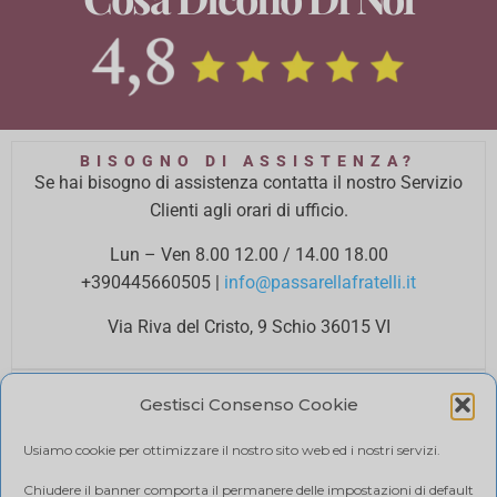
BISOGNO DI ASSISTENZA?
Se hai bisogno di assistenza contatta il nostro Servizio
Clienti agli orari di ufficio.
Lun – Ven 8.00 12.00 / 14.00 18.00
+390445660505
|
info@passarellafratelli.it
Via Riva del Cristo, 9 Schio 36015 VI
PAGAMENTI SICURI
Gestisci Consenso Cookie
I tuoi pagamenti online sono protetti e accettiamo il
pagamento alla consegna.
Usiamo cookie per ottimizzare il nostro sito web ed i nostri servizi.
RIMBORSI E RESI
Politica di reso
Chiudere il banner comporta il permanere delle impostazioni di default