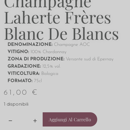
Champagne
Laherte Frères
Blanc De Blancs
DENOMINAZIONE:
Champagne AOC
VITIGNO:
100% Chardonnay
ZONA DI PRODUZIONE:
Versante sud di Epernay
GRADAZIONE:
12,5% vol.
VITICOLTURA:
Biologica
FORMATO:
75cl
61,00
€
1 disponibili
Aggiungi Al Carrello