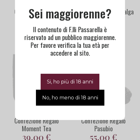
Sei maggiorenne?
Confezione Regalo
Confezione Regalo Malga
Liquore & Gelèe
34,00
€
59,00
€
Il contenuto di F.lli Passarella è
riservato ad un pubblico maggiorenne.
Per favore verifica la tua età per
accedere al sito.
Sold out
Sold out
Confezione Regalo
Confezione Regalo
Moment Tea
Pasubio
39,00
€
55,00
€