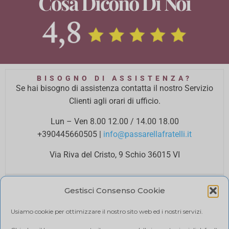
Cosa Dicono Di Noi
BISOGNO DI ASSISTENZA?
Se hai bisogno di assistenza contatta il nostro Servizio
Clienti agli orari di ufficio.
Lun – Ven 8.00 12.00 / 14.00 18.00
+390445660505
|
info@passarellafratelli.it
Via Riva del Cristo, 9 Schio 36015 VI
PAGAMENTI SICURI
Gestisci Consenso Cookie
I tuoi pagamenti online sono protetti e accettiamo il
pagamento alla consegna.
Usiamo cookie per ottimizzare il nostro sito web ed i nostri servizi.
RIMBORSI E RESI
Politica di reso