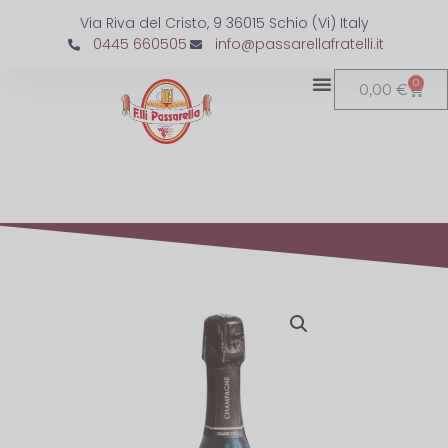
Via Riva del Cristo, 9 36015 Schio (Vi) Italy
0445 660505
info@passarellafratelli.it
0
0,00
€