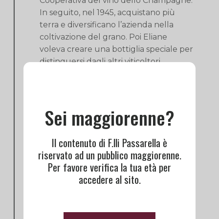
Cooperativa del vino dello Champagne.
In seguito, nel 1945, acquistano più
terra e diversificano l’azienda nella
coltivazione del grano. Poi Eliane
voleva creare una bottiglia speciale per
distinguersi dagli altri viticoltori.
Nacque così la bottiglia di sérégraphiée
Cuvée Baron Dauvergne Fine Fleur
con margherite (fiore di Champagne).
Sei maggiorenne?
Oggi questo fiore è diventato il loro
emblema. Nel 2011 Vincent ha deciso di
creare il marchio “BARON
Il contenuto di F.lli Passarella è
DAUVERGNE” per rendere omaggio ai
riservato ad un pubblico maggiorenne.
suoi bisnonni.
Per favore verifica la tua età per
SCHEDA TECNICA
accedere al sito.
VITICOLTURA:
Agricoltura Tradizionale
VITIGNO:
80% Pinot Noir, 20%