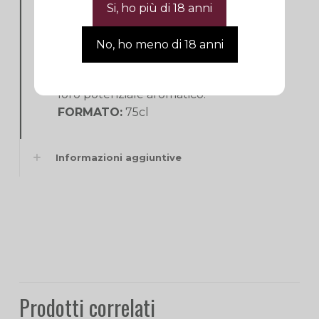
Chardonnay
VINIFICAZIONE:
La fermentazione
alcolica viene poi condotta ad una
temperatura controllata di 18°C,
permettendo ai lieviti di rivelare tutto il
loro potenziale aromatico.
FORMATO:
75cl
Informazioni aggiuntive
Prodotti correlati