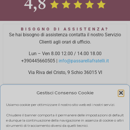
BISOGNO DI ASSISTENZA?
Se hai bisogno di assistenza contatta il nostro Servizio
Clienti agli orari di ufficio.
Lun – Ven 8.00 12.00 / 14.00 18.00
+390445660505
|
info@passarellafratelli.it
Via Riva del Cristo, 9 Schio 36015 VI
PAGAMENTI SICURI
Gestisci Consenso Cookie
I tuoi pagamenti online sono protetti e accettiamo il
pagamento alla consegna.
Usiamo cookie per ottimizzare il nostro sito web ed i nostri servizi.
RIMBORSI E RESI
Politica di reso
Chiudere il banner comporta il permanere delle impostazioni di default
e dunque la continuazione della navigazione in assenza di cookie o altri
SPEDIZIONE
strumenti di tracciamento diversi da quelli tecnici.