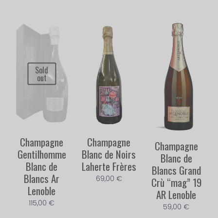
Sold
out
Champagne
Champagne
Champagne
Gentilhomme
Blanc de Noirs
Blanc de
Blanc de
Laherte Frères
Blancs Grand
Blancs​ Ar
69,00
€
Crù “mag” 19
Lenoble
AR Lenoble
115,00
€
59,00
€