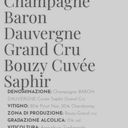
Champagne
Baron
Dauvergne
Grand Cru
Bouzy​ Cuvée
Saphir
DENOMINAZIONE:
Champagne BARON
DAUVERGNE Cuvée Saphir Grand Cru
VITIGNO:
80% Pinot Noir, 20% Chardonnay
ZONA DI PRODUZIONE:
Bouzy-Grand cru
GRADAZIONE ALCOLICA:
12% vol.
VITICOLTURA:
Agricoltura Tradizionale