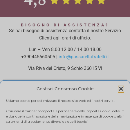
BISOGNO DI ASSISTENZA?
Se hai bisogno di assistenza contatta il nostro Servizio
Clienti agli orari di ufficio.
Lun – Ven 8.00 12.00 / 14.00 18.00
+390445660505
|
info@passarellafratelli.it
Via Riva del Cristo, 9 Schio 36015 VI
PAGAMENTI SICURI
Gestisci Consenso Cookie
I tuoi pagamenti online sono protetti e accettiamo il
pagamento alla consegna.
Usiamo cookie per ottimizzare il nostro sito web ed i nostri servizi.
RIMBORSI E RESI
Politica di reso
Chiudere il banner comporta il permanere delle impostazioni di default
e dunque la continuazione della navigazione in assenza di cookie o altri
SPEDIZIONE
strumenti di tracciamento diversi da quelli tecnici.
Ci affidiamo a BRT, il costo di spedizione varia in base