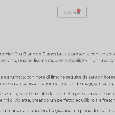
0
0,00
€
ier Cru Blanc de Blancs brut si presenta con un colore g
 Al servizio, una bellissima mousse si stabilizza in un fine c
o e agrumato, con note di limone seguite da sentori floreal
remosa arricchisce il bouquet, donando maggiore comple
ce e setoso, caratterizzato da una bella persistenza. Le not
i di violetta, creando un perfetto equilibrio tra fresch
u Blanc de Blancs brut è giovane ma pieno di carattere