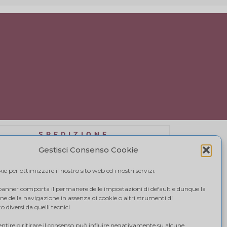
SPEDIZIONE
affidiamo a BRT, il costo di spedizione varia in
Gestisci Consenso Cookie
se alla quantità di acquisto. Visualizza il tuo
carrello.
e per ottimizzare il nostro sito web ed i nostri servizi.
 banner comporta il permanere delle impostazioni di default e dunque la
e della navigazione in assenza di cookie o altri strumenti di
 diversi da quelli tecnici.
tire o ritirare il consenso può influire negativamente su alcune