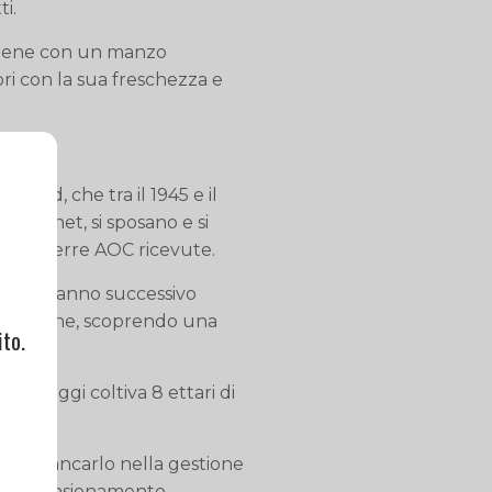
ti.
o bene con un manzo
ri con la sua freschezza e
dmond, che tra il 1945 e il
né Trichet, si sposano e si
tare le terre AOC ricevute.
ne, e l’anno successivo
 le cantine, scoprendo una
to.
89 e oggi coltiva 8 ettari di
are.
r affiancarlo nella gestione
uturo pensionamento.