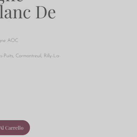
lanc De
gne AOC
is-Puits, Cormontreuil, Rilly-La-
Al Carrello