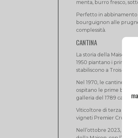
menta, burro fresco, sotto
Perfetto in abbinamento 
bourguignon alle prugne o
complessità.
CANTINA
La storia della Maison ini
1950 piantano i primi ceppi
stabiliscono a Trois-Puits
Nel 1970, le cantine già 
ospitano le prime bottigli
ma
galleria del 1789 capace 
Viticoltore di terza gener
vigneti Premier Cru e Gra
Nell’ottobre 2023, Pierr
della Maison, con l’obiet