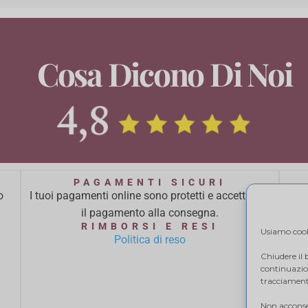
Cosa Dicono Di Noi
PAGAMENTI SICURI
o
I tuoi pagamenti online sono protetti e accettiamo
Ci 
il pagamento alla consegna.
ba
RIMBORSI E RESI
Usiamo cooki
Politica di reso
Chiudere il
continuazion
tracciamento
Non acconsen