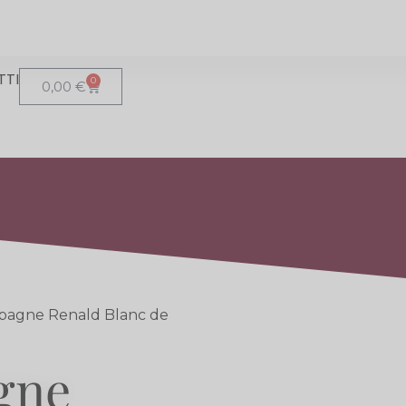
TTI
0
0,00
€
pagne Renald Blanc de
gne