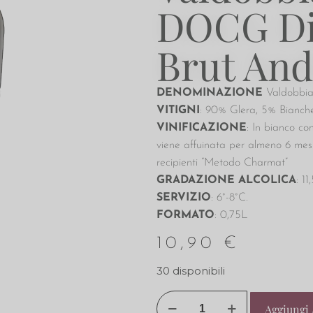
DOCG Di
Brut And
DENOMINAZIONE
Valdobbi
VITIGNI
: 90% Glera, 5% Bianch
VINIFICAZIONE
: In bianco co
viene affuinata per almeno 6 mesi
recipienti “Metodo Charmat”
GRADAZIONE ALCOLICA
: 11
SERVIZIO
: 6°-8°C.
FORMATO
: 0,75L
10,90
€
30 disponibili
Aggiungi 