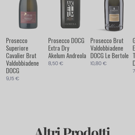
Prosecco
Prosecco DOCG
Prosecco Brut
Superiore
Extra Dry
Valdobbiadene
Cavalier Brut
Akelum Andreola
DOCG Le Bertole
Valdobbiadene
8,50
€
10,80
€
DOCG
9,15
€
Altri Prodotti