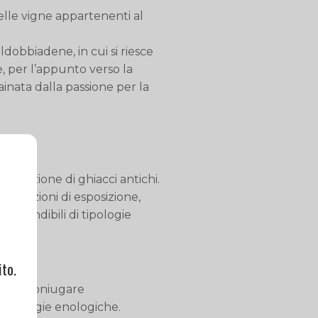
lle vigne appartenenti al
dobbiadene, in cui si riesce
, per l’appunto verso la
inata dalla passione per la
ell’azione di ghiacci antichi.
ombinazioni di esposizione,
onfondibili di tipologie
dreola.
to.
olta a coniugare
ecnologie enologiche.