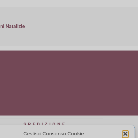
ni Natalizie
SPEDIZIONE
affidiamo a BRT, il costo di spedizione varia in
Gestisci Consenso Cookie
se alla quantità di acquisto. Visualizza il tuo