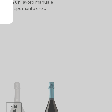
nsiste in un lavoro manuale
tura e di spumante eroici.
Sold
out