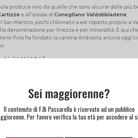
eola produce vino da quelle che sono alcune delle più be
Cartizze
e all’areale di
Conegliano Valdobbiadene
.
San Martino, pochi chilometri a est rispetto proprio a Val
lla denominazione per finezza e per mineralità. È qui che
reno Pola ha fondato la cantina Andreola, ancora oggi tra
no.
o ci troviamo?
ealpi, circa 50 km da Venezia e 100km dalle Dolomiti.
bbiadene, completamente esposte a sud, sono il risultato d
ostituiti da roccia e sabbia con molta argilla. Le diverse c
Sei maggiorenne?
ogni micro zona unica: nascono qui le caratteristiche inc
ome il qui presente Valdobbiadene DOCG Dirupo Brut An
Il contenuto di F.lli Passarella è riservato ad un pubblico
e
ggiorenne. Per favore verifica la tua età per accedere al si
tualmente retta dal figlio di Nazareno, Stefano Pola, è v
chi metodi tradizionali con quelle che sono le moderne t