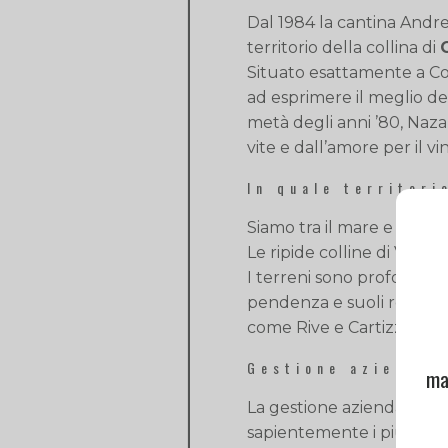
Dal 1984 la cantina Andr
territorio della collina di
Situato esattamente a Col 
ad esprimere il meglio de
metà degli anni ’80, Naza
vite e dall’amore per il vi
In quale territori
Siamo tra il mare e le Pr
Le ripide colline di Valdo
I terreni sono profondi, c
pendenza e suoli rendono 
come Rive e Cartizze. C
Gestione aziendal
ma
La gestione aziendale, at
sapientemente i più anti