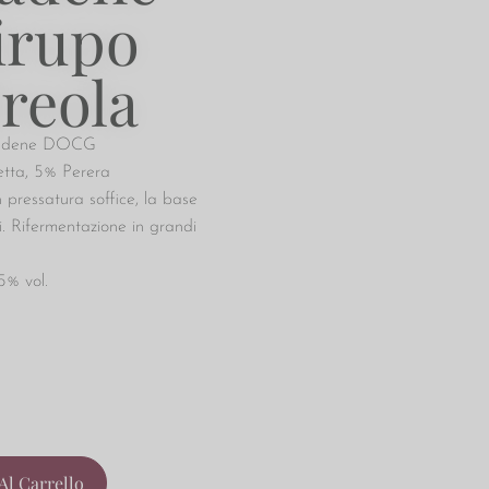
rupo
reola
adene DOCG
etta, 5% Perera
n pressatura soffice, la base
. Rifermentazione in grandi
,5% vol.
Al Carrello