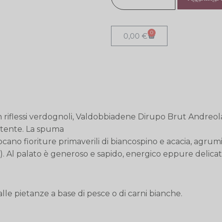
0
0,00
€
con riflessi verdognoli, Valdobbiadene Dirupo Brut Andr
stente. La spuma
cano fioriture primaverili di biancospino e acacia, agrumi
). Al palato è generoso e sapido, energico eppure delica
 alle pietanze a base di pesce o di carni bianche.