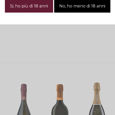
 da sempre una viticoltura eroica, “fatto a mano”, ciò co
ano, svolto in ripide colline. Per questo si parla di viticol