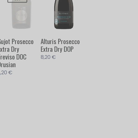
Gujot Prosecco
Alturis Prosecco
Extra Dry
Extra Dry DOP
Treviso DOC
8,20
€
Drusian
7,20
€