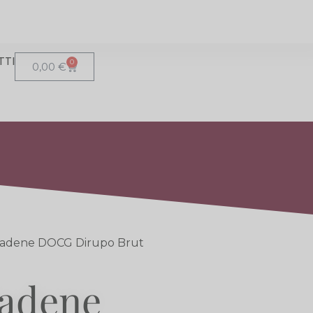
TTI
0
0,00
€
iadene DOCG Dirupo Brut
iadene