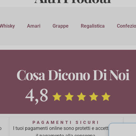
Whisky
Amari
Grappe
Regalistica
Confezio
Cosa Dicono Di Noi
PAGAMENTI SICURI
o
I tuoi pagamenti online sono protetti e accettiamo
Ci 
il pagamento alla consegna.
ba