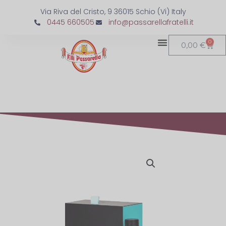
Via Riva del Cristo, 9 36015 Schio (Vi) Italy
0445 660505
info@passarellafratelli.it
0
0,00
€