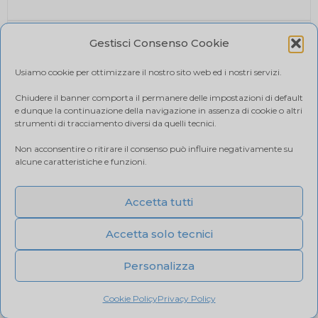
PAGAMENTI SICURI
Gestisci Consenso Cookie
I tuoi pagamenti online sono protetti e accettiamo il
pagamento alla consegna.
Usiamo cookie per ottimizzare il nostro sito web ed i nostri servizi.
RIMBORSI E RESI
Politica di reso
Chiudere il banner comporta il permanere delle impostazioni di default
e dunque la continuazione della navigazione in assenza di cookie o altri
SPEDIZIONE
strumenti di tracciamento diversi da quelli tecnici.
Ci affidiamo a BRT, il costo di spedizione varia in base
Non acconsentire o ritirare il consenso può influire negativamente su
alla quantità di acquisto. Visualizza il tuo carrello.
alcune caratteristiche e funzioni.
Accetta tutti
Accetta solo tecnici
Personalizza
F.LLI PASSARELLA DISTRIBUZIONE BEVANDE SRL ©
Copyright 2024 P.IVA IT02907000240
Cookie Policy
Privacy Policy