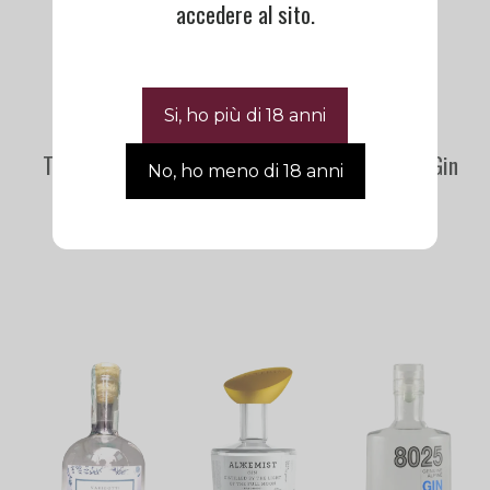
accedere al sito.
Tasting Box |
400 Conigli
49,00
€
Tokiiro Gin |
London Dry Gin
Niigata
| Alpestre
42,00
€
28,50
€