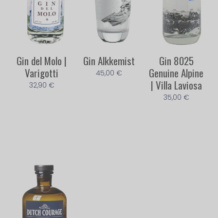
Gin del Molo |
Gin Alkkemist
Gin 8025
Varigotti
Genuine Alpine
45,00
€
| Villa Laviosa
32,90
€
35,00
€