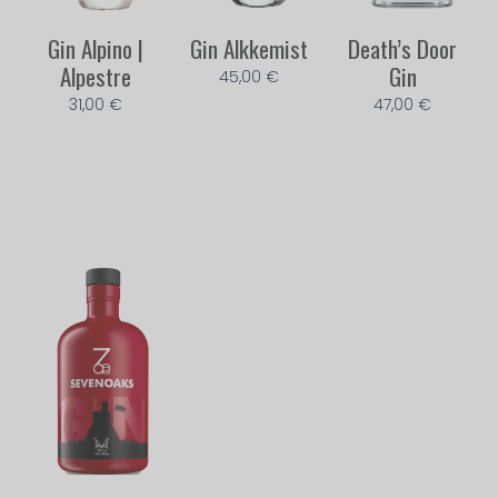
Gin Alpino |
Gin Alkkemist
Death’s Door
Alpestre
Gin
45,00
€
31,00
€
47,00
€