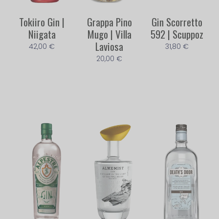
Tokiiro Gin |
Grappa Pino
Gin Scorretto
Niigata
Mugo | Villa
592 | Scuppoz
Laviosa
42,00
€
31,80
€
20,00
€