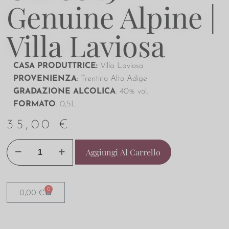
Genuine Alpine |
Villa Laviosa
CASA PRODUTTRICE:
Villa Laviosa
PROVENIENZA
: Trentino Alto Adige
GRADAZIONE ALCOLICA
: 40% vol.
FORMATO
: 0,5L
35,00
€
Aggiungi Al Carrello
0
0,00
€