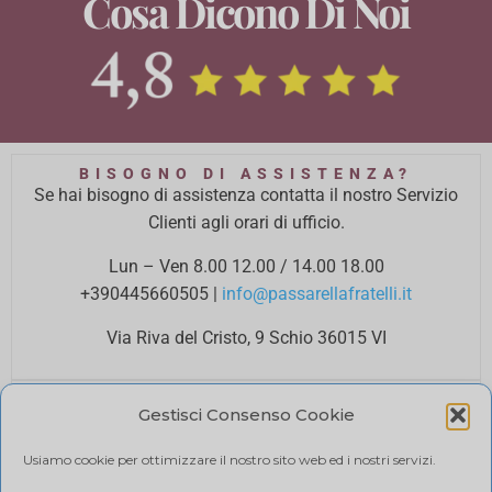
Cosa Dicono Di Noi
BISOGNO DI ASSISTENZA?
Se hai bisogno di assistenza contatta il nostro Servizio
Clienti agli orari di ufficio.
Lun – Ven 8.00 12.00 / 14.00 18.00
+390445660505
|
info@passarellafratelli.it
Via Riva del Cristo, 9 Schio 36015 VI
PAGAMENTI SICURI
Gestisci Consenso Cookie
I tuoi pagamenti online sono protetti e accettiamo il
pagamento alla consegna.
Usiamo cookie per ottimizzare il nostro sito web ed i nostri servizi.
RIMBORSI E RESI
Politica di reso