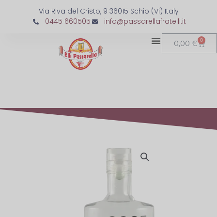
Via Riva del Cristo, 9 36015 Schio (Vi) Italy
0445 660505
info@passarellafratelli.it
0
0,00
€