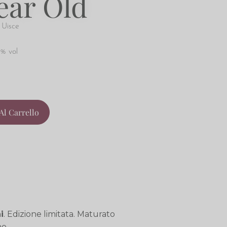
ear Old
 Uisce
6% vol
Al Carrello
i
. Edizione limitata. Maturato
o.