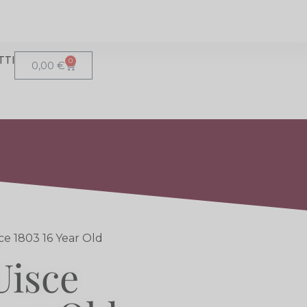
TTI
0
0,00
€
ce 1803 16 Year Old
Uisce