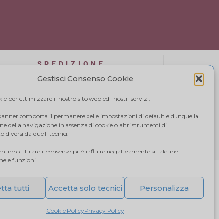
SPEDIZIONE
affidiamo a BRT, il costo di spedizione varia in
Gestisci Consenso Cookie
se alla quantità di acquisto. Visualizza il tuo
carrello.
e per ottimizzare il nostro sito web ed i nostri servizi.
 banner comporta il permanere delle impostazioni di default e dunque la
e della navigazione in assenza di cookie o altri strumenti di
 diversi da quelli tecnici.
tire o ritirare il consenso può influire negativamente su alcune
che e funzioni.
tta tutti
Accetta solo tecnici
Personalizza
T02907000240
Cookie Policy
Privacy Policy