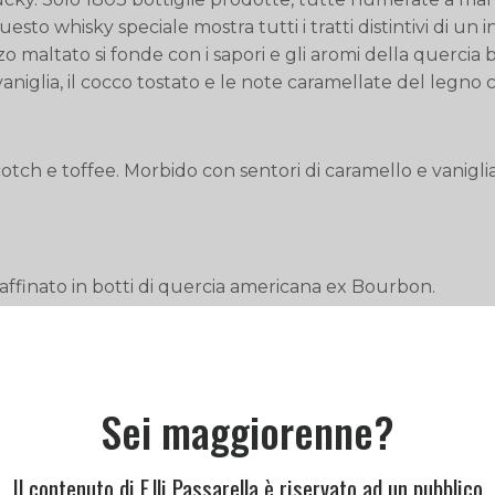
uesto whisky speciale mostra tutti i tratti distintivi di 
orzo maltato si fonde con i sapori e gli aromi della querc
vaniglia, il cocco tostato e le note caramellate del legno 
ch e toffee. Morbido con sentori di caramello e vaniglia
affinato in botti di quercia americana ex Bourbon.
Sei maggiorenne?
Il contenuto di F.lli Passarella è riservato ad un pubblico