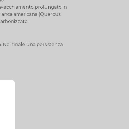
un invecchiamento prolungato in
ia bianca americana (Quercus
carbonizzato.
. Nel finale una persistenza