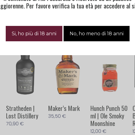
ggiorenne. Per favore verifica la tua età per accedere al si
Stratheden |
Maker’s Mark
Hunch Punch 50
C
Lost Distillery
ml | Ole Smoky
35,50
€
Moonshine
70,90
€
12,00
€