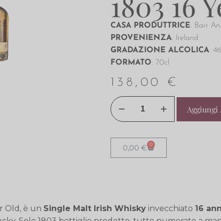
1803 16 Y
CASA PRODUTTRICE
: Barr An
PROVENIENZA
: Ireland
GRADAZIONE ALCOLICA
: 4
FORMATO
: 70cl
138,00
€
Aggiungi 
0
0,00
€
r Old, è un
Single Malt Irish Whisky
invecchiato
16 ann
ucky. Solo 1803 bottiglie prodotte, tutte numerate a man