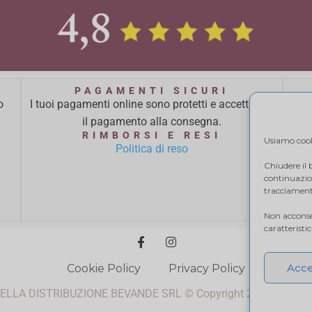
PAGAMENTI SICURI
o
I tuoi pagamenti online sono protetti e accettiamo
Ci 
il pagamento alla consegna.
ba
RIMBORSI E RESI
Usiamo cooki
Politica di reso
Chiudere il
continuazion
tracciamento
Non acconsen
caratteristi
Acce
Cookie Policy
Privacy Policy
RELLA DISTRIBUZIONE BEVANDE SRL © Copyright 2024 P.IVA I