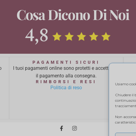
Cosa Dicono Di Noi
PAGAMENTI SICURI
o
I tuoi pagamenti online sono protetti e accettiamo
Ci 
il pagamento alla consegna.
ba
RIMBORSI E RESI
Usiamo cooki
Politica di reso
Chiudere il
continuazion
tracciamento
Non acconsen
caratteristi