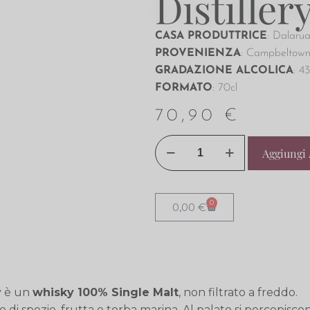
Distiller
CASA PRODUTTRICE
: Dalarua
PROVENIENZA
: Campbeltown
GRADAZIONE ALCOLICA
: 4
FORMATO
: 70cl
70,90
€
Aggiungi 
0
0,00
€
ry è un
whisky 100% Single Malt
, non filtrato a freddo.
di spezie, frutta e torba marina. Al palato si percepisco