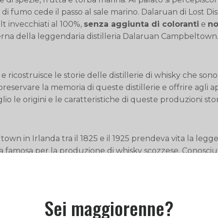
 di fumo cede il passo al sale marino. Dalaruan di Lost Di
lt invecchiati al 100%,
senza aggiunta di coloranti
e
no
na della leggendaria distilleria Dalaruan Campbeltown
 e ricostruisce le storie delle distillerie di whisky che s
 preservare la memoria di queste distillerie e offrire agli 
 le origini e le caratteristiche di queste produzioni stor
wn in Irlanda tra il 1825 e il 1925 prendeva vita la legge
amosa per la produzione di whisky scozzese. Conosciuta
ità, spesso caratterizzati da un sapore ricco e complesso.
Sei maggiorenne?