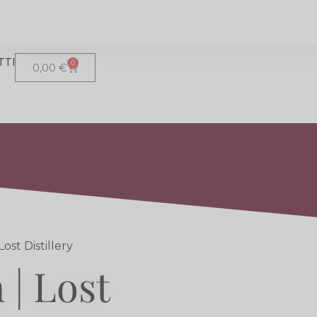
TTI
0
0,00
€
ost Distillery
 | Lost