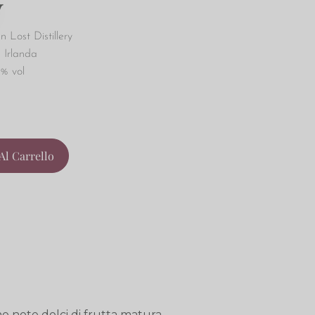
y
n Lost Distillery
 Irlanda
3% vol
Al Carrello
no note dolci di frutta matura