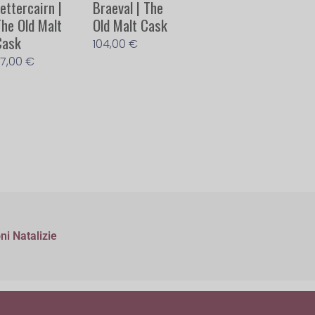
ettercairn |
Braeval | The
The Old Malt
Old Malt Cask
Cask
104,00
€
17,00
€
ni Natalizie