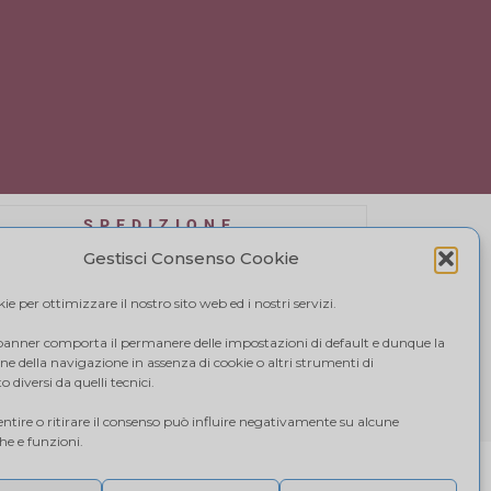
SPEDIZIONE
affidiamo a BRT, il costo di spedizione varia in
Gestisci Consenso Cookie
se alla quantità di acquisto. Visualizza il tuo
carrello.
e per ottimizzare il nostro sito web ed i nostri servizi.
 banner comporta il permanere delle impostazioni di default e dunque la
e della navigazione in assenza di cookie o altri strumenti di
 diversi da quelli tecnici.
tire o ritirare il consenso può influire negativamente su alcune
che e funzioni.