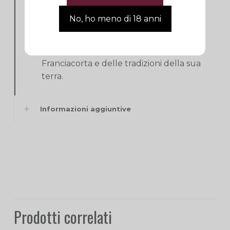
Franciacorta, in occasione dei vari eventi
organizzati dal consorzio, LA TORRE
apre le porte agli eno-turisti per offrire
un’esperienza unica, alla scoperta del
Franciacorta e delle tradizioni della sua
terra.
Informazioni aggiuntive
Prodotti correlati