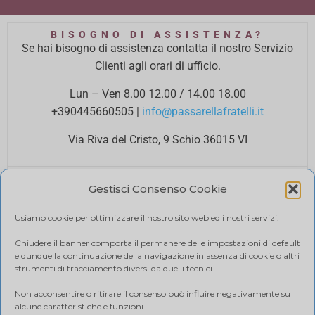
BISOGNO DI ASSISTENZA?
Se hai bisogno di assistenza contatta il nostro Servizio
Clienti agli orari di ufficio.
Lun – Ven 8.00 12.00 / 14.00 18.00
+390445660505
|
info@passarellafratelli.it
Via Riva del Cristo, 9 Schio 36015 VI
PAGAMENTI SICURI
Gestisci Consenso Cookie
I tuoi pagamenti online sono protetti e accettiamo il
pagamento alla consegna.
Usiamo cookie per ottimizzare il nostro sito web ed i nostri servizi.
RIMBORSI E RESI
Politica di reso
Chiudere il banner comporta il permanere delle impostazioni di default
e dunque la continuazione della navigazione in assenza di cookie o altri
SPEDIZIONE
strumenti di tracciamento diversi da quelli tecnici.
Ci affidiamo a BRT, il costo di spedizione varia in base
Non acconsentire o ritirare il consenso può influire negativamente su
alla quantità di acquisto. Visualizza il tuo carrello.
alcune caratteristiche e funzioni.