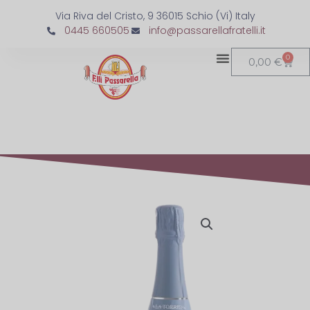
Via Riva del Cristo, 9 36015 Schio (Vi) Italy
0445 660505
info@passarellafratelli.it
0
0,00
€