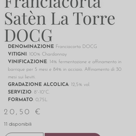
Franciacorta
Satèn La Torre
DOCG
DENOMINAZIONE
Franciacorta DOCG
VITIGNI
: 100% Chardonnay
VINIFICAZIONE
: 14% fermentazione e affinamento in
barrique per 5 mesi e 84% in acciaio. Affinamento di 30
mesi sui lieviti.
GRADAZIONE ALCOLICA
: 12,5% vol.
SERVIZIO
: 8°-10°C.
FORMATO
: 0,75L
20,50
€
11 disponibili