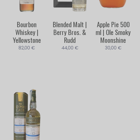
Bourbon
Blended Malt |
Apple Pie 500
Whiskey |
Berry Bros. &
ml | Ole Smoky
Yellowstone
Rudd
Moonshine
82,00
€
44,00
€
30,00
€