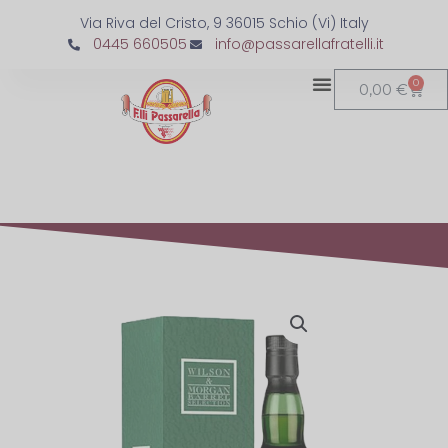
Via Riva del Cristo, 9 36015 Schio (Vi) Italy
0445 660505
info@passarellafratelli.it
0
0,00
€