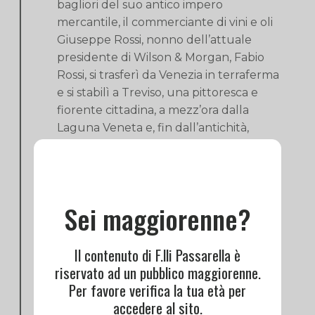
bagliori del suo antico impero
mercantile, il commerciante di vini e oli
Giuseppe Rossi, nonno dell’attuale
presidente di Wilson & Morgan, Fabio
Rossi, si trasferì da Venezia in terraferma
e si stabilì a Treviso, una pittoresca e
fiorente cittadina, a mezz’ora dalla
Laguna Veneta e, fin dall’antichità,
prediletta come luogo di villeggiatura
estiva dalla nobiltà veneziana.
Dopo la Seconda Guerra Mondiale, il
Sei maggiorenne?
figlio di Giuseppe, Mario Rossi, rilevò
l’attività e la ampliò durante i difficili
anni del dopoguerra. Negli anni ’60,
Il contenuto di F.lli Passarella è
l’azienda prosperò come mai prima e
riservato ad un pubblico maggiorenne.
Mario Rossi decise che era giunto il
Per favore verifica la tua età per
momento di compiere un passo
accedere al sito.
decisivo, iniziando a importare whisky