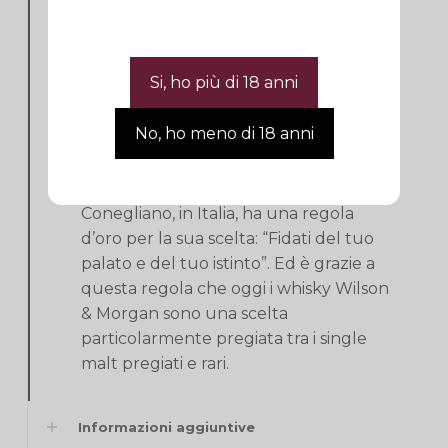
dalla sua terra d’origine: la Scozia.
Essendo infatti i migliori whisky scozzesi,
i single malt acquistati dai Rossi dalle
distillerie scozzesi venivano selezionati
personalmente da Fabio Rossi.
L’enologo, che ha studiato e
perfezionato l’arte della vinificazione a
Conegliano, in Italia, ha una regola
d’oro per la sua scelta: “Fidati del tuo
palato e del tuo istinto”. Ed è grazie a
questa regola che oggi i whisky Wilson
& Morgan sono una scelta
particolarmente pregiata tra i single
malt pregiati e rari.
Informazioni aggiuntive