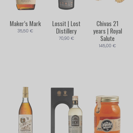
Maker’s Mark
Lossit | Lost
Chivas 21
Distillery
years | Royal
35,50
€
Salute
70,90
€
145,00
€