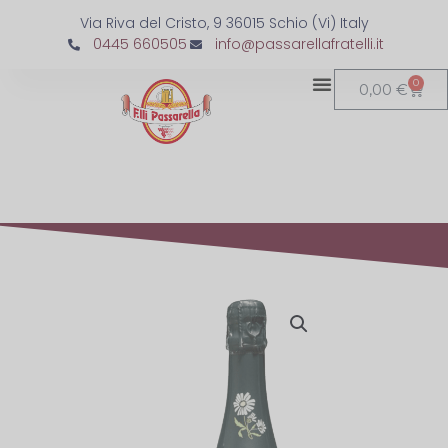
Via Riva del Cristo, 9 36015 Schio (Vi) Italy
0445 660505
info@passarellafratelli.it
0
0,00
€