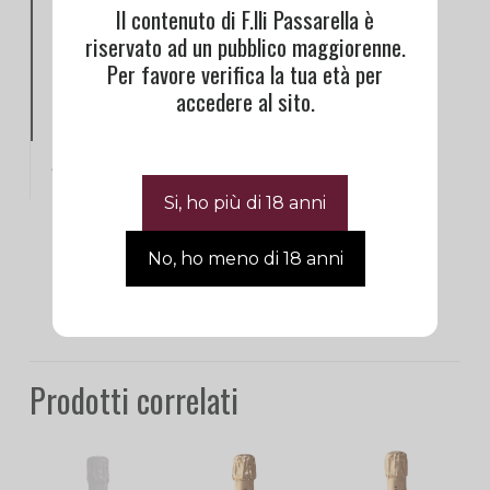
Il contenuto di F.lli Passarella è
malolattica. 36 mesi di soggiorno sui
riservato ad un pubblico maggiorenne.
lieviti e almeno 3 mesi di riposo dopo il
Per favore verifica la tua età per
dégorgement.
accedere al sito.
FORMATO:
75cl
Informazioni aggiuntive
Prodotti correlati