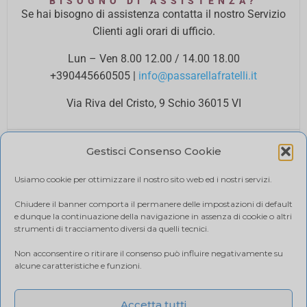
BISOGNO DI ASSISTENZA?
Se hai bisogno di assistenza contatta il nostro Servizio
Clienti agli orari di ufficio.
Lun – Ven 8.00 12.00 / 14.00 18.00
+390445660505
|
info@passarellafratelli.it
Via Riva del Cristo, 9 Schio 36015 VI
PAGAMENTI SICURI
Gestisci Consenso Cookie
I tuoi pagamenti online sono protetti e accettiamo il
pagamento alla consegna.
Usiamo cookie per ottimizzare il nostro sito web ed i nostri servizi.
RIMBORSI E RESI
Politica di reso
Chiudere il banner comporta il permanere delle impostazioni di default
e dunque la continuazione della navigazione in assenza di cookie o altri
SPEDIZIONE
strumenti di tracciamento diversi da quelli tecnici.
Ci affidiamo a BRT, il costo di spedizione varia in base
Non acconsentire o ritirare il consenso può influire negativamente su
alla quantità di acquisto. Visualizza il tuo carrello.
alcune caratteristiche e funzioni.
Accetta tutti