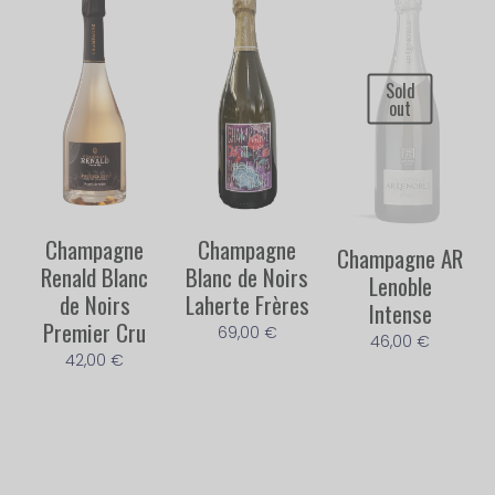
Sold
out
Champagne
Champagne
Champagne AR
Renald Blanc
Blanc de Noirs
Lenoble
de Noirs
Laherte Frères
Intense
Premier Cru
69,00
€
46,00
€
42,00
€