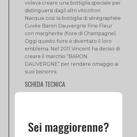
voleva creare una bottiglia speciale per
distinguersi dagli altri viticoltori.
Nacque così la bottiglia di sérégraphiée
Cuvée Baron Dauvergne Fine Fleur
con margherite (fiore di Champagne).
Oggi questo fiore è diventato il loro
emblema. Nel 2011 Vincent ha deciso di
creare il marchio “BARON
DAUVERGNE” per rendere omaggio ai
suoi bisnonni.
SCHEDA TECNICA
VITICOLTURA:
Agricoltura Tradizionale
VITIGNO:
Pinot Noir 100%
VINIFICAZIONE:
La fermentazione
alcolica viene svolta in acciaio. La
Sei maggiorenne?
vinificazione viene effettuata con
l’utilizzo della fermentazione