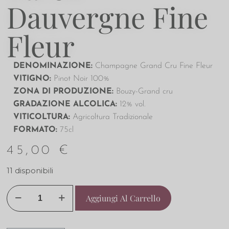
Dauvergne Fine
Fleur
DENOMINAZIONE:
Champagne Grand Cru Fine Fleur
VITIGNO:
Pinot Noir 100%
ZONA DI PRODUZIONE:
Bouzy-Grand cru
GRADAZIONE ALCOLICA:
12% vol.
VITICOLTURA:
Agricoltura Tradizionale
FORMATO:
75cl
45,00
€
11 disponibili
Aggiungi Al Carrello