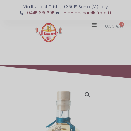
Via Riva del Cristo, 9 36015 Schio (Vi) Italy
0445 660505
info@passarellafratelli.it
0
0,00
€