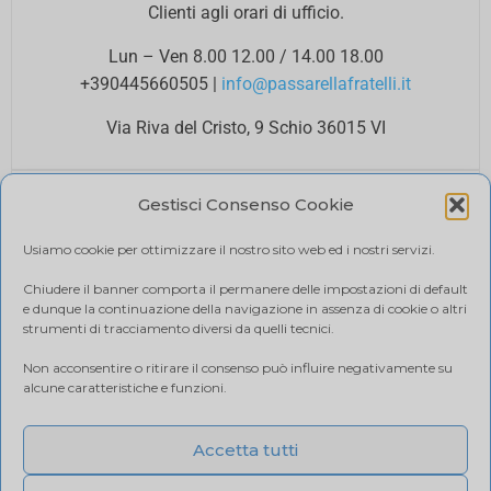
Clienti agli orari di ufficio.
Lun – Ven 8.00 12.00 / 14.00 18.00
+390445660505
|
info@passarellafratelli.it
Via Riva del Cristo, 9 Schio 36015 VI
PAGAMENTI SICURI
Gestisci Consenso Cookie
I tuoi pagamenti online sono protetti e accettiamo il
pagamento alla consegna.
Usiamo cookie per ottimizzare il nostro sito web ed i nostri servizi.
RIMBORSI E RESI
Politica di reso
Chiudere il banner comporta il permanere delle impostazioni di default
e dunque la continuazione della navigazione in assenza di cookie o altri
SPEDIZIONE
strumenti di tracciamento diversi da quelli tecnici.
Ci affidiamo a BRT, il costo di spedizione varia in base
Non acconsentire o ritirare il consenso può influire negativamente su
alla quantità di acquisto. Visualizza il tuo carrello.
alcune caratteristiche e funzioni.
Accetta tutti