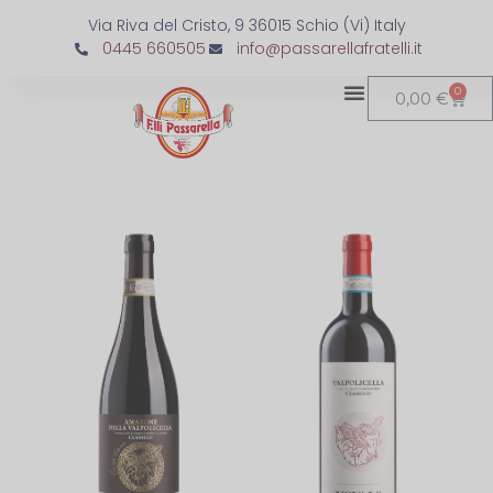
Via Riva del Cristo, 9 36015 Schio (Vi) Italy
0445 660505
info@passarellafratelli.it
0
0,00
€