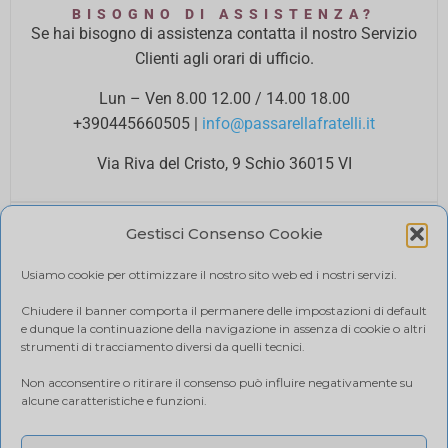
BISOGNO DI ASSISTENZA?
Se hai bisogno di assistenza contatta il nostro Servizio
Clienti agli orari di ufficio.
Lun – Ven 8.00 12.00 / 14.00 18.00
+390445660505
|
info@passarellafratelli.it
Via Riva del Cristo, 9 Schio 36015 VI
PAGAMENTI SICURI
Gestisci Consenso Cookie
I tuoi pagamenti online sono protetti e accettiamo il
pagamento alla consegna.
Usiamo cookie per ottimizzare il nostro sito web ed i nostri servizi.
RIMBORSI E RESI
Politica di reso
Chiudere il banner comporta il permanere delle impostazioni di default
e dunque la continuazione della navigazione in assenza di cookie o altri
SPEDIZIONE
strumenti di tracciamento diversi da quelli tecnici.
Ci affidiamo a BRT, il costo di spedizione varia in base
Non acconsentire o ritirare il consenso può influire negativamente su
alla quantità di acquisto. Visualizza il tuo carrello.
alcune caratteristiche e funzioni.