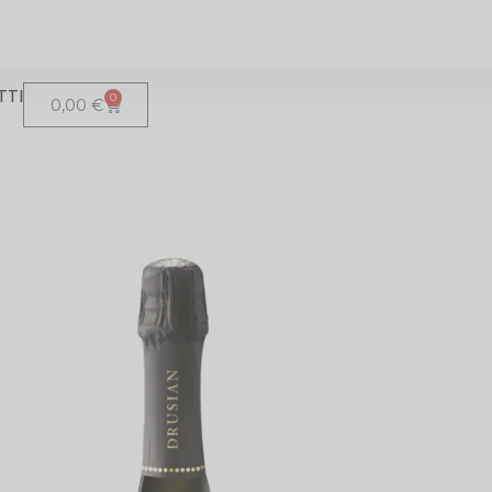
TTI
0
0,00
€