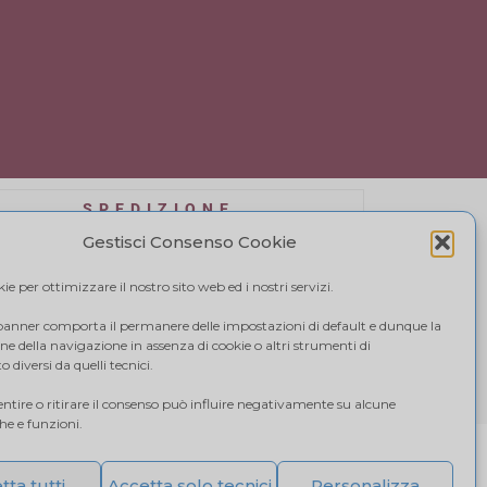
SPEDIZIONE
affidiamo a BRT, il costo di spedizione varia in
Gestisci Consenso Cookie
se alla quantità di acquisto. Visualizza il tuo
carrello.
e per ottimizzare il nostro sito web ed i nostri servizi.
 banner comporta il permanere delle impostazioni di default e dunque la
e della navigazione in assenza di cookie o altri strumenti di
 diversi da quelli tecnici.
tire o ritirare il consenso può influire negativamente su alcune
che e funzioni.
tta tutti
Accetta solo tecnici
Personalizza