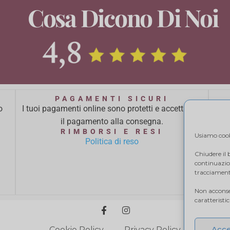
Cosa Dicono Di Noi
PAGAMENTI SICURI
o
I tuoi pagamenti online sono protetti e accettiamo
Ci 
il pagamento alla consegna.
ba
RIMBORSI E RESI
Usiamo cooki
Politica di reso
Chiudere il
continuazion
tracciamento
Non acconsen
caratteristi
Acce
Cookie Policy
Privacy Policy