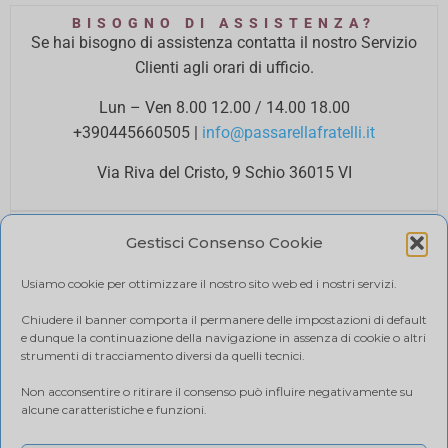
BISOGNO DI ASSISTENZA?
Se hai bisogno di assistenza contatta il nostro Servizio
Clienti agli orari di ufficio.
Lun – Ven 8.00 12.00 / 14.00 18.00
+390445660505
|
info@passarellafratelli.it
Via Riva del Cristo, 9 Schio 36015 VI
PAGAMENTI SICURI
Gestisci Consenso Cookie
I tuoi pagamenti online sono protetti e accettiamo il
pagamento alla consegna.
Usiamo cookie per ottimizzare il nostro sito web ed i nostri servizi.
RIMBORSI E RESI
Politica di reso
Chiudere il banner comporta il permanere delle impostazioni di default
e dunque la continuazione della navigazione in assenza di cookie o altri
SPEDIZIONE
strumenti di tracciamento diversi da quelli tecnici.
Ci affidiamo a BRT, il costo di spedizione varia in base
Non acconsentire o ritirare il consenso può influire negativamente su
alla quantità di acquisto. Visualizza il tuo carrello.
alcune caratteristiche e funzioni.