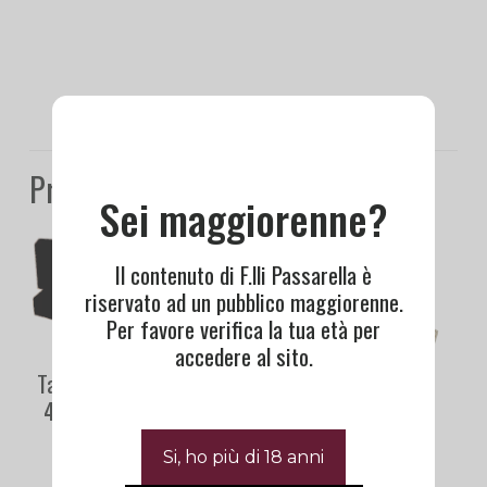
Prodotti correlati
Sei maggiorenne?
Il contenuto di F.lli Passarella è
riservato ad un pubblico maggiorenne.
Per favore verifica la tua età per
accedere al sito.
Tasting Box |
Rum
400 Conigli
Plantation
Experience Box
49,00
€
75,00
€