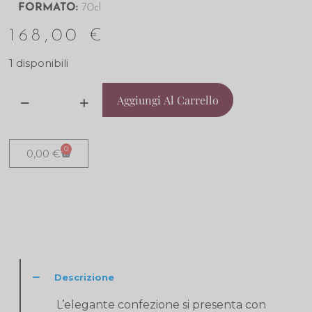
FORMATO
:
70cl
168,00
€
1 disponibili
Aggiungi Al Carrello
0
0,00
€
Descrizione
L’elegante confezione si presenta con