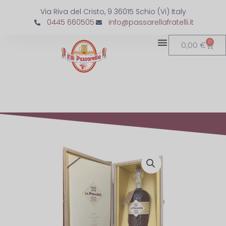
Via Riva del Cristo, 9 36015 Schio (Vi) Italy
0445 660505
info@passarellafratelli.it
0
0,00
€