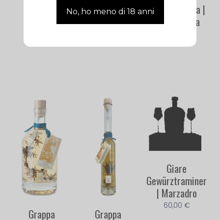
Grappa Ortica |
Villa Laviosa
20,00
€
Giare
Gewürztraminer
| Marzadro
60,00
€
Grappa
Grappa