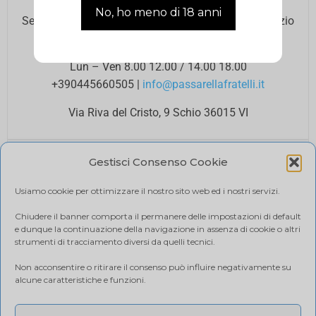
BISOGNO DI ASSISTENZA?
Se hai bisogno di assistenza contatta il nostro Servizio
Clienti agli orari di ufficio.
Lun – Ven 8.00 12.00 / 14.00 18.00
+390445660505
|
info@passarellafratelli.it
Via Riva del Cristo, 9 Schio 36015 VI
PAGAMENTI SICURI
Gestisci Consenso Cookie
I tuoi pagamenti online sono protetti e accettiamo il
pagamento alla consegna.
Usiamo cookie per ottimizzare il nostro sito web ed i nostri servizi.
RIMBORSI E RESI
Politica di reso
Chiudere il banner comporta il permanere delle impostazioni di default
e dunque la continuazione della navigazione in assenza di cookie o altri
SPEDIZIONE
strumenti di tracciamento diversi da quelli tecnici.
Ci affidiamo a BRT, il costo di spedizione varia in base
Non acconsentire o ritirare il consenso può influire negativamente su
alla quantità di acquisto. Visualizza il tuo carrello.
alcune caratteristiche e funzioni.