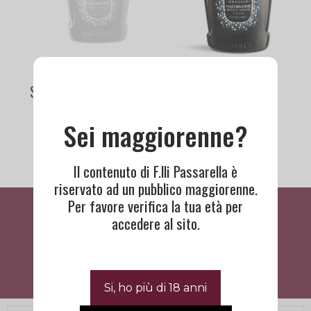
Valdobbiadene
Valdobbiadene
Superiore Di Cartizze
Superiore Extra Dry
DOCG Drusian
DOCG Drusian
Sei maggiorenne?
21,60
€
9,50
€
Il contenuto di F.lli Passarella è
riservato ad un pubblico maggiorenne.
Per favore verifica la tua età per
Cosa Dicono Di Noi
accedere al sito.