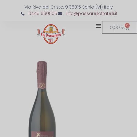
Via Riva del Cristo, 9 36015 Schio (Vi) Italy
0445 660505
info@passarellafratelli.it
0
0,00
€