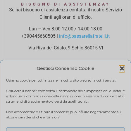
BISOGNO DI ASSISTENZA?
Se hai bisogno di assistenza contatta il nostro Servizio
Clienti agli orari di ufficio.
Lun – Ven 8.00 12.00 / 14.00 18.00
+390445660505
|
info@passarellafratelli.it
Via Riva del Cristo, 9 Schio 36015 VI
PAGAMENTI SICURI
Gestisci Consenso Cookie
I tuoi pagamenti online sono protetti e accettiamo il
pagamento alla consegna.
Usiamo cookie per ottimizzare il nostro sito web ed i nostri servizi.
RIMBORSI E RESI
Politica di reso
Chiudere il banner comporta il permanere delle impostazioni di default
e dunque la continuazione della navigazione in assenza di cookie o altri
SPEDIZIONE
strumenti di tracciamento diversi da quelli tecnici.
Ci affidiamo a BRT, il costo di spedizione varia in base
Non acconsentire o ritirare il consenso può influire negativamente su
alla quantità di acquisto. Visualizza il tuo carrello.
alcune caratteristiche e funzioni.