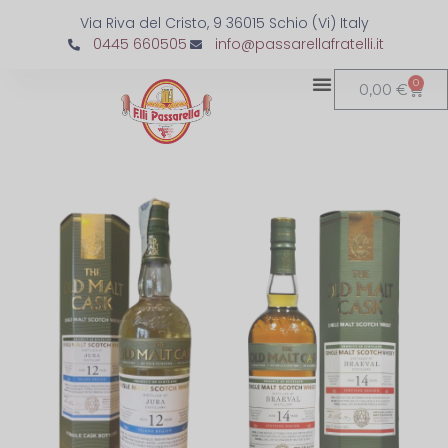
Via Riva del Cristo, 9 36015 Schio (Vi) Italy
0445 660505
info@passarellafratelli.it
0
0,00
€