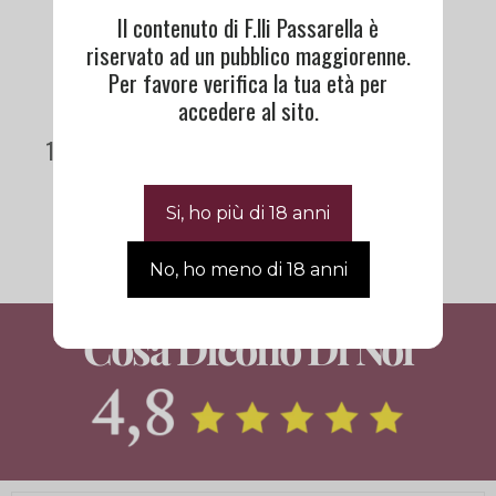
Il contenuto di F.lli Passarella è
riservato ad un pubblico maggiorenne.
Per favore verifica la tua età per
accedere al sito.
14 Years Fettercairn |
The Old Malt Cask
117,00
€
Cosa Dicono Di Noi