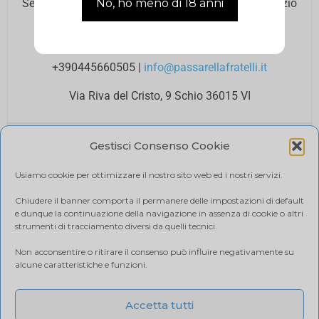
Se hai bisogno di assistenza contatta il nostro Servizio
Clienti agli orari di ufficio.
Lun – Ven 8.00 12.00 / 14.00 18.00
+390445660505
|
info@passarellafratelli.it
Via Riva del Cristo, 9 Schio 36015 VI
PAGAMENTI SICURI
Gestisci Consenso Cookie
I tuoi pagamenti online sono protetti e accettiamo il
pagamento alla consegna.
Usiamo cookie per ottimizzare il nostro sito web ed i nostri servizi.
RIMBORSI E RESI
Politica di reso
Chiudere il banner comporta il permanere delle impostazioni di default
e dunque la continuazione della navigazione in assenza di cookie o altri
SPEDIZIONE
strumenti di tracciamento diversi da quelli tecnici.
Ci affidiamo a BRT, il costo di spedizione varia in base
Non acconsentire o ritirare il consenso può influire negativamente su
alla quantità di acquisto. Visualizza il tuo carrello.
alcune caratteristiche e funzioni.
Accetta tutti