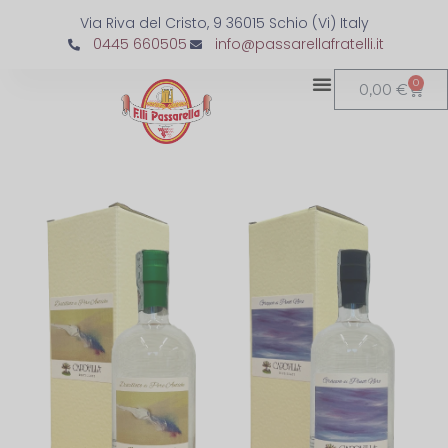
Via Riva del Cristo, 9 36015 Schio (Vi) Italy
0445 660505
info@passarellafratelli.it
0
0,00
€