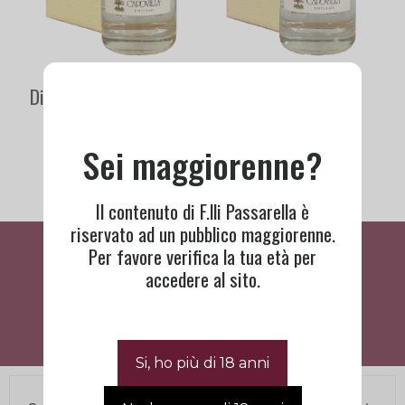
Distillato Pere Antiche |
Grappa Pinot Nero |
Capovilla
Capovilla
74,00
€
57,00
€
Sei maggiorenne?
Il contenuto di F.lli Passarella è
riservato ad un pubblico maggiorenne.
Cosa Dicono Di Noi
Per favore verifica la tua età per
accedere al sito.
BISOGNO DI ASSISTENZA?