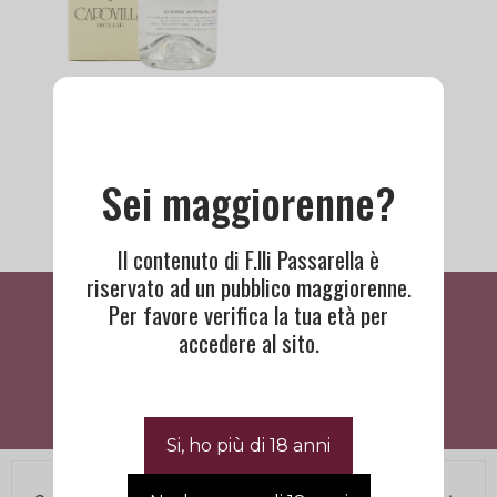
Breg Gravner |
Capovilla
76,00
€
Sei maggiorenne?
Il contenuto di F.lli Passarella è
riservato ad un pubblico maggiorenne.
Cosa Dicono Di Noi
Per favore verifica la tua età per
accedere al sito.
BISOGNO DI ASSISTENZA?