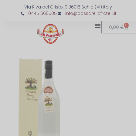
Via Riva del Cristo, 9 36015 Schio (Vi) Italy
0445 660505
info@passarellafratelli.it
0
0,00
€