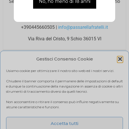
Se hai bisogno di assistenza contatta il nostro Servizio
Clienti agli orari di ufficio.
Lun – Ven 8.00 12.00 / 14.00 18.00
+390445660505
|
info@passarellafratelli.it
Via Riva del Cristo, 9 Schio 36015 VI
PAGAMENTI SICURI
Gestisci Consenso Cookie
I tuoi pagamenti online sono protetti e accettiamo il
pagamento alla consegna.
Usiamo cookie per ottimizzare il nostro sito web ed i nostri servizi.
RIMBORSI E RESI
Politica di reso
Chiudere il banner comporta il permanere delle impostazioni di default
e dunque la continuazione della navigazione in assenza di cookie o altri
SPEDIZIONE
strumenti di tracciamento diversi da quelli tecnici.
Ci affidiamo a BRT, il costo di spedizione varia in base
Non acconsentire o ritirare il consenso può influire negativamente su
alla quantità di acquisto. Visualizza il tuo carrello.
alcune caratteristiche e funzioni.
Accetta tutti