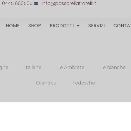
0445 660505
info@passarellafratelli.it
HOME
SHOP
PRODOTTI
SERVIZI
CONTA
ghe
Italiane
Le Ambrate
Le bianche
Olandesi
Tedesche