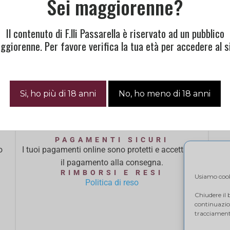
Sei maggiorenne?
Il contenuto di F.lli Passarella è riservato ad un pubblico
ggiorenne. Per favore verifica la tua età per accedere al si
Cosa Dicono Di Noi
PAGAMENTI SICURI
o
I tuoi pagamenti online sono protetti e accettiamo
Ci 
il pagamento alla consegna.
ba
RIMBORSI E RESI
Usiamo cooki
Politica di reso
Chiudere il
continuazion
tracciamento