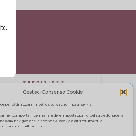
to.
SPEDIZIONE
affidiamo a BRT, il costo di spedizione varia in
Gestisci Consenso Cookie
se alla quantità di acquisto. Visualizza il tuo
carrello.
e per ottimizzare il nostro sito web ed i nostri servizi.
 banner comporta il permanere delle impostazioni di default e dunque la
e della navigazione in assenza di cookie o altri strumenti di
 diversi da quelli tecnici.