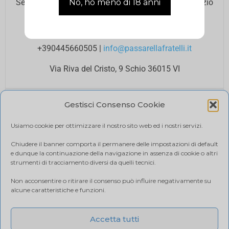
Se hai bisogno di assistenza contatta il nostro Servizio
Clienti agli orari di ufficio.
Lun – Ven 8.00 12.00 / 14.00 18.00
+390445660505
|
info@passarellafratelli.it
Via Riva del Cristo, 9 Schio 36015 VI
PAGAMENTI SICURI
Gestisci Consenso Cookie
I tuoi pagamenti online sono protetti e accettiamo il
pagamento alla consegna.
Usiamo cookie per ottimizzare il nostro sito web ed i nostri servizi.
RIMBORSI E RESI
Politica di reso
Chiudere il banner comporta il permanere delle impostazioni di default
e dunque la continuazione della navigazione in assenza di cookie o altri
SPEDIZIONE
strumenti di tracciamento diversi da quelli tecnici.
Ci affidiamo a BRT, il costo di spedizione varia in base
Non acconsentire o ritirare il consenso può influire negativamente su
alla quantità di acquisto. Visualizza il tuo carrello.
alcune caratteristiche e funzioni.
Accetta tutti