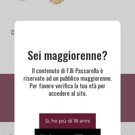
Chivas 21 years | Royal
Salute
145,00
€
Sei maggiorenne?
Il contenuto di F.lli Passarella è
riservato ad un pubblico maggiorenne.
Cosa Dicono Di Noi
Per favore verifica la tua età per
accedere al sito.
BISOGNO DI ASSISTENZA?