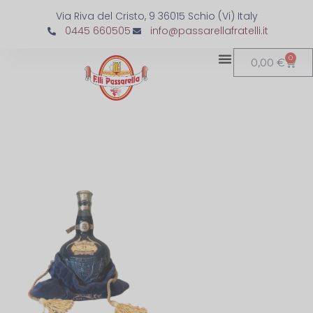
Via Riva del Cristo, 9 36015 Schio (Vi) Italy
0445 660505
info@passarellafratelli.it
0
0,00
€