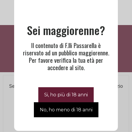
Sei maggiorenne?
Cosa Dicono Di Noi
Il contenuto di F.lli Passarella è
riservato ad un pubblico maggiorenne.
Per favore verifica la tua età per
accedere al sito.
BISOGNO DI ASSISTENZA?
Se hai bisogno di assistenza contatta il nostro Servizio
Clienti agli orari di ufficio.
Lun – Ven 8.00 12.00 / 14.00 18.00
+390445660505
|
info@passarellafratelli.it
Via Riva del Cristo, 9 Schio 36015 VI