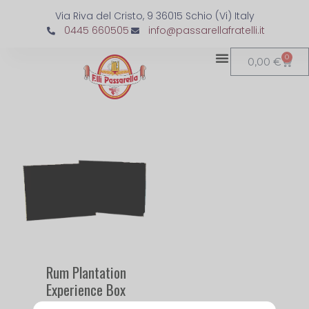
Via Riva del Cristo, 9 36015 Schio (Vi) Italy
0445 660505
info@passarellafratelli.it
0
0,00
€
Rum Plantation
Experience Box
75,00
€