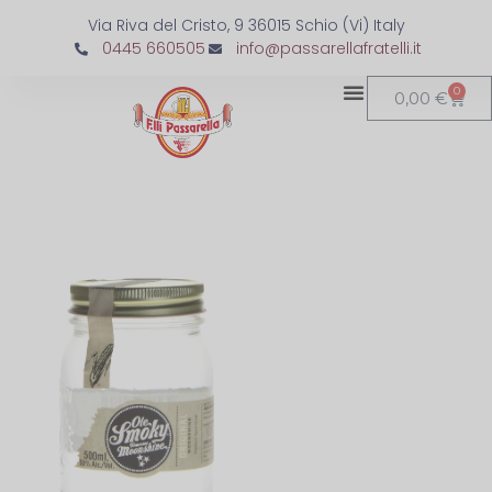
Via Riva del Cristo, 9 36015 Schio (Vi) Italy
0445 660505
info@passarellafratelli.it
0
0,00
€