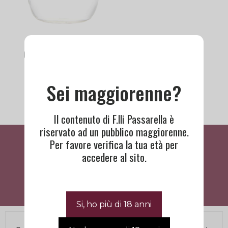
Original 500 ml | Ole
Smoky Moonshine
32,50
€
Sei maggiorenne?
Il contenuto di F.lli Passarella è
riservato ad un pubblico maggiorenne.
Cosa Dicono Di Noi
Per favore verifica la tua età per
accedere al sito.
BISOGNO DI ASSISTENZA?