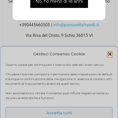
Se hai bisogno di assistenza contatta il nostro Servizio
Clienti agli orari di ufficio.
Lun – Ven 8.00 12.00 / 14.00 18.00
+390445660505
|
info@passarellafratelli.it
Via Riva del Cristo, 9 Schio 36015 VI
PAGAMENTI SICURI
Gestisci Consenso Cookie
I tuoi pagamenti online sono protetti e accettiamo il
pagamento alla consegna.
Usiamo cookie per ottimizzare il nostro sito web ed i nostri servizi.
RIMBORSI E RESI
Politica di reso
Chiudere il banner comporta il permanere delle impostazioni di default
e dunque la continuazione della navigazione in assenza di cookie o altri
SPEDIZIONE
strumenti di tracciamento diversi da quelli tecnici.
Ci affidiamo a BRT, il costo di spedizione varia in base
Non acconsentire o ritirare il consenso può influire negativamente su
alla quantità di acquisto. Visualizza il tuo carrello.
alcune caratteristiche e funzioni.
Accetta tutti