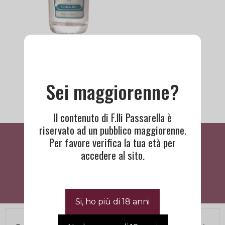
London Dry Gin |
Alpestre
28,50
€
Sei maggiorenne?
Il contenuto di F.lli Passarella è
riservato ad un pubblico maggiorenne.
Cosa Dicono Di Noi
Per favore verifica la tua età per
accedere al sito.
BISOGNO DI ASSISTENZA?