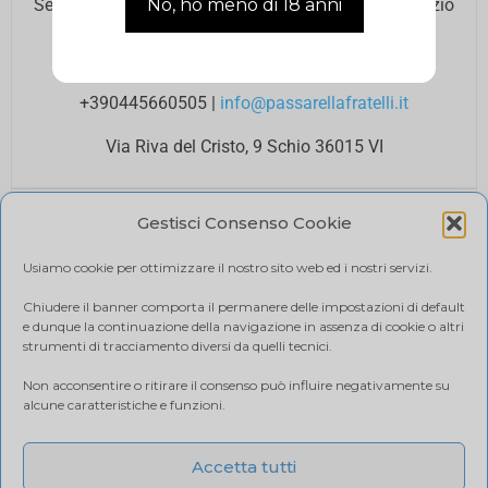
Se hai bisogno di assistenza contatta il nostro Servizio
Clienti agli orari di ufficio.
Lun – Ven 8.00 12.00 / 14.00 18.00
+390445660505
|
info@passarellafratelli.it
Via Riva del Cristo, 9 Schio 36015 VI
PAGAMENTI SICURI
Gestisci Consenso Cookie
I tuoi pagamenti online sono protetti e accettiamo il
pagamento alla consegna.
Usiamo cookie per ottimizzare il nostro sito web ed i nostri servizi.
RIMBORSI E RESI
Politica di reso
Chiudere il banner comporta il permanere delle impostazioni di default
e dunque la continuazione della navigazione in assenza di cookie o altri
SPEDIZIONE
strumenti di tracciamento diversi da quelli tecnici.
Ci affidiamo a BRT, il costo di spedizione varia in base
Non acconsentire o ritirare il consenso può influire negativamente su
alla quantità di acquisto. Visualizza il tuo carrello.
alcune caratteristiche e funzioni.
Accetta tutti