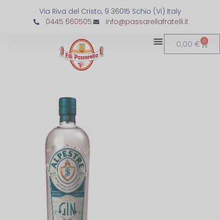
Via Riva del Cristo, 9 36015 Schio (Vi) Italy
0445 660505
info@passarellafratelli.it
0
0,00
€