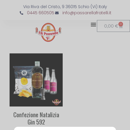
Via Riva del Cristo, 9 36015 Schio (Vi) Italy
0445 660505
info@passarellafratelli.it
0
0,00
€
Confezione Natalizia
Gin 592
44,00
€