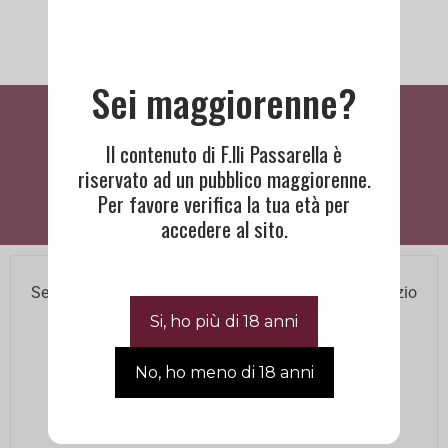
Sei maggiorenne?
Cosa Dicono Di Noi
Il contenuto di F.lli Passarella è
riservato ad un pubblico maggiorenne.
Per favore verifica la tua età per
accedere al sito.
BISOGNO DI ASSISTENZA?
Se hai bisogno di assistenza contatta il nostro Servizio
Clienti agli orari di ufficio.
Lun – Ven 8.00 12.00 / 14.00 18.00
+390445660505
|
info@passarellafratelli.it
Via Riva del Cristo, 9 Schio 36015 VI