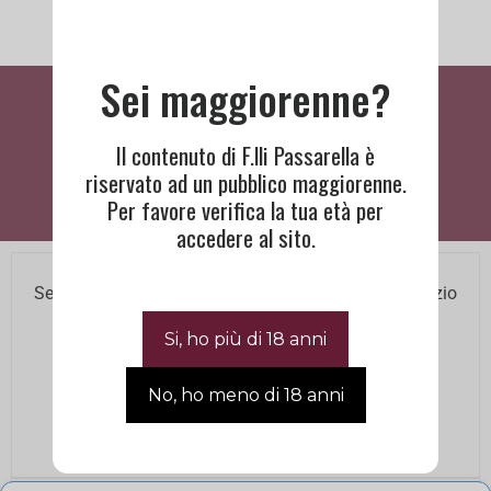
Sei maggiorenne?
Cosa Dicono Di Noi
Il contenuto di F.lli Passarella è
riservato ad un pubblico maggiorenne.
Per favore verifica la tua età per
accedere al sito.
BISOGNO DI ASSISTENZA?
Se hai bisogno di assistenza contatta il nostro Servizio
Clienti agli orari di ufficio.
Lun – Ven 8.00 12.00 / 14.00 18.00
+390445660505
|
info@passarellafratelli.it
Via Riva del Cristo, 9 Schio 36015 VI