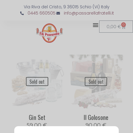
Via Riva del Cristo, 9 36015 Schio (Vi) Italy
0445 660505
info@passarellafratelli.it
0
0,00
€
Sold out
Sold out
Gin Set
Il Golosone
59,00
€
90,00
€