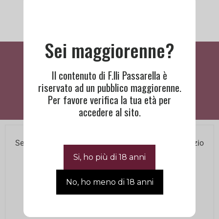
Sei maggiorenne?
Cosa Dicono Di Noi
Il contenuto di F.lli Passarella è
riservato ad un pubblico maggiorenne.
Per favore verifica la tua età per
accedere al sito.
BISOGNO DI ASSISTENZA?
Se hai bisogno di assistenza contatta il nostro Servizio
Clienti agli orari di ufficio.
Lun – Ven 8.00 12.00 / 14.00 18.00
+390445660505
|
info@passarellafratelli.it
Via Riva del Cristo, 9 Schio 36015 VI