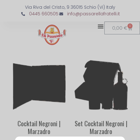
Via Riva del Cristo, 9 36015 Schio (Vi) Italy
0445 660505
info@passarellafratelli.it
0
0,00
€
Cocktail Negroni |
Set Cocktail Negroni |
Marzadro
Marzadro
65,00
€
42,90
€