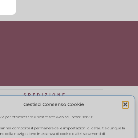
SPEDIZIONE
affidiamo a BRT, il costo di spedizione varia in
Gestisci Consenso Cookie
se alla quantità di acquisto. Visualizza il tuo
carrello.
e per ottimizzare il nostro sito web ed i nostri servizi.
 banner comporta il permanere delle impostazioni di default e dunque la
e della navigazione in assenza di cookie o altri strumenti di