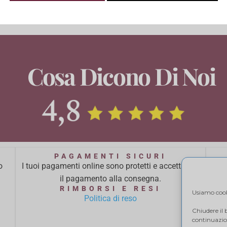
Cosa Dicono Di Noi
PAGAMENTI SICURI
o
I tuoi pagamenti online sono protetti e accettiamo
Ci 
il pagamento alla consegna.
ba
RIMBORSI E RESI
Usiamo cooki
Politica di reso
Chiudere il
continuazion