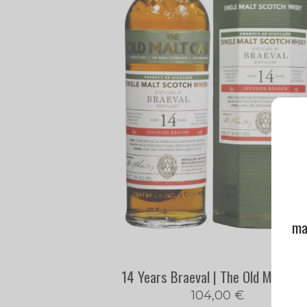
ma
14 Years Braeval | The Old Malt Ca
104,00
€