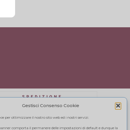
SPEDIZIONE
affidiamo a BRT, il costo di spedizione varia in
Gestisci Consenso Cookie
se alla quantità di acquisto. Visualizza il tuo
carrello.
e per ottimizzare il nostro sito web ed i nostri servizi.
 banner comporta il permanere delle impostazioni di default e dunque la