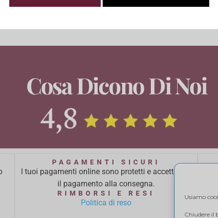
Cosa Dicono Di Noi
PAGAMENTI SICURI
o
I tuoi pagamenti online sono protetti e accettiamo
Ci 
il pagamento alla consegna.
ba
RIMBORSI E RESI
Usiamo cooki
Politica di reso
Chiudere il