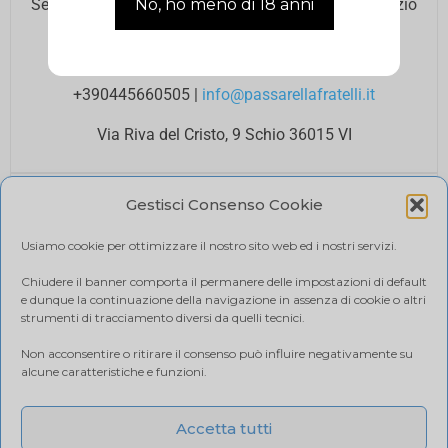
Se hai bisogno di assistenza contatta il nostro Servizio
Clienti agli orari di ufficio.
Lun – Ven 8.00 12.00 / 14.00 18.00
+390445660505
|
info@passarellafratelli.it
Via Riva del Cristo, 9 Schio 36015 VI
PAGAMENTI SICURI
Gestisci Consenso Cookie
I tuoi pagamenti online sono protetti e accettiamo il
pagamento alla consegna.
Usiamo cookie per ottimizzare il nostro sito web ed i nostri servizi.
RIMBORSI E RESI
Politica di reso
Chiudere il banner comporta il permanere delle impostazioni di default
e dunque la continuazione della navigazione in assenza di cookie o altri
SPEDIZIONE
strumenti di tracciamento diversi da quelli tecnici.
Ci affidiamo a BRT, il costo di spedizione varia in base
Non acconsentire o ritirare il consenso può influire negativamente su
alla quantità di acquisto. Visualizza il tuo carrello.
alcune caratteristiche e funzioni.
Accetta tutti