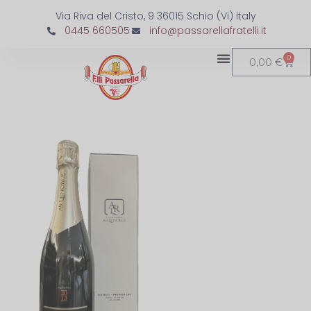
Via Riva del Cristo, 9 36015 Schio (Vi) Italy
0445 660505
info@passarellafratelli.it
0
0,00
€