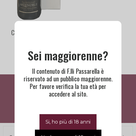
Champagne AR Lenoble
Blanc de Noir
90,00
€
Sei maggiorenne?
Il contenuto di F.lli Passarella è
riservato ad un pubblico maggiorenne.
Cosa Dicono Di Noi
Per favore verifica la tua età per
accedere al sito.
BISOGNO DI ASSISTENZA?