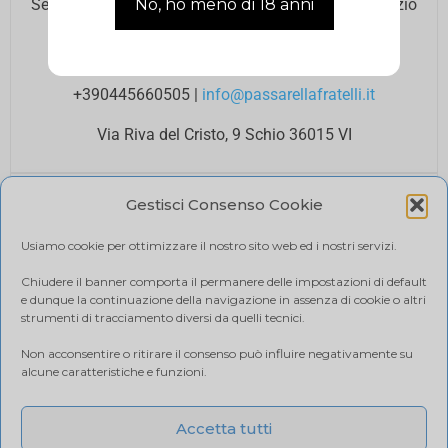
Se hai bisogno di assistenza contatta il nostro Servizio
Clienti agli orari di ufficio.
Lun – Ven 8.00 12.00 / 14.00 18.00
+390445660505
|
info@passarellafratelli.it
Via Riva del Cristo, 9 Schio 36015 VI
PAGAMENTI SICURI
Gestisci Consenso Cookie
I tuoi pagamenti online sono protetti e accettiamo il
pagamento alla consegna.
Usiamo cookie per ottimizzare il nostro sito web ed i nostri servizi.
RIMBORSI E RESI
Politica di reso
Chiudere il banner comporta il permanere delle impostazioni di default
e dunque la continuazione della navigazione in assenza di cookie o altri
SPEDIZIONE
strumenti di tracciamento diversi da quelli tecnici.
Ci affidiamo a BRT, il costo di spedizione varia in base
Non acconsentire o ritirare il consenso può influire negativamente su
alla quantità di acquisto. Visualizza il tuo carrello.
alcune caratteristiche e funzioni.
Accetta tutti