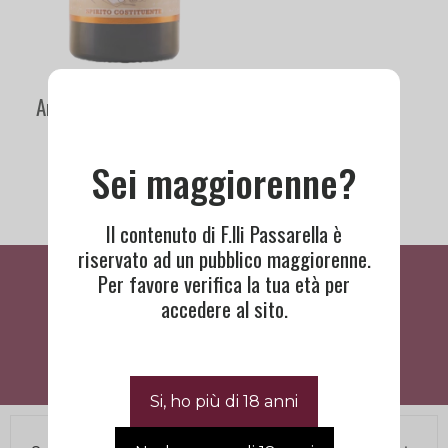
Amaro Articolo 5 | Villa
Laviosa
24,90
€
Sei maggiorenne?
Il contenuto di F.lli Passarella è
riservato ad un pubblico maggiorenne.
Cosa Dicono Di Noi
Per favore verifica la tua età per
accedere al sito.
BISOGNO DI ASSISTENZA?