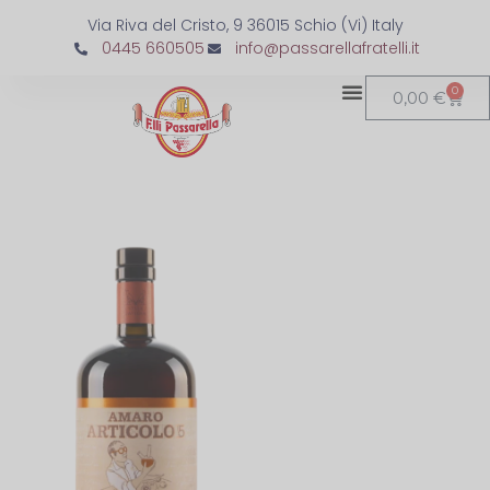
Via Riva del Cristo, 9 36015 Schio (Vi) Italy
0445 660505
info@passarellafratelli.it
0
0,00
€