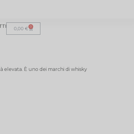
TTI
0
0,00
€
à elevata. È uno dei marchi di whisky