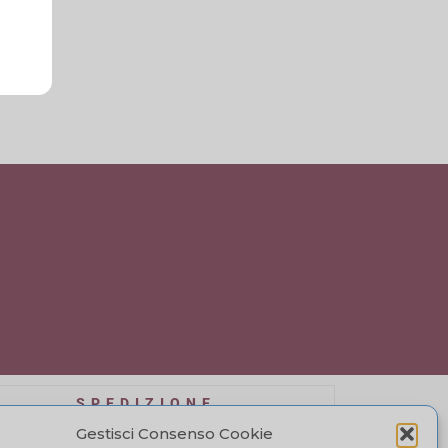
SPEDIZIONE
affidiamo a BRT, il costo di spedizione varia in
Gestisci Consenso Cookie
se alla quantità di acquisto. Visualizza il tuo